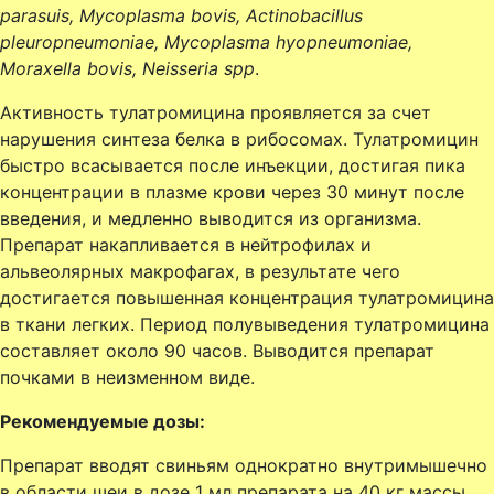
parasuis, Mycoplasma bovis, Actinobacillus
pleuropneumoniae, Mycoplasma hyopneumoniae,
Moraxella bovis, Neisseria spp
.
Активность тулатромицина проявляется за счет
нарушения синтеза белка в рибосомах. Тулатромицин
быстро всасывается после инъекции, достигая пика
концентрации в плазме крови через 30 минут после
введения, и медленно выводится из организма.
Препарат накапливается в нейтрофилах и
альвеолярных макрофагах, в результате чего
достигается повышенная концентрация тулатромицина
в ткани легких. Период полувыведения тулатромицина
составляет около 90 часов. Выводится препарат
почками в неизменном виде.
Рекомендуемые дозы:
Препарат вводят свиньям однократно внутримышечно
в области шеи в дозе 1 мл препарата на 40 кг массы