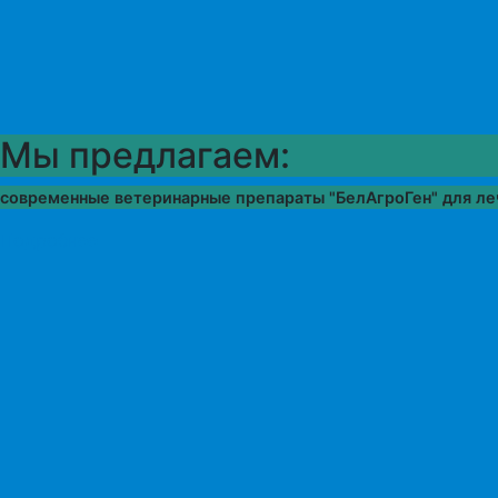
Мы предлагаем:
современные ветеринарные препараты "БелАгроГен" для ле
Подробнее