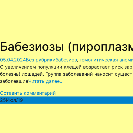
Бабезиозы (пироплаз
05.04.2024
Без рубрики
бабезиоз
,
гемолитическая анем
С увеличением популяции клещей возрастает риск за
болезнь) лошадей. Группа заболеваний наносит сущес
заболевшие
Читать далее…
Оставить комментарий
25
Июл/19