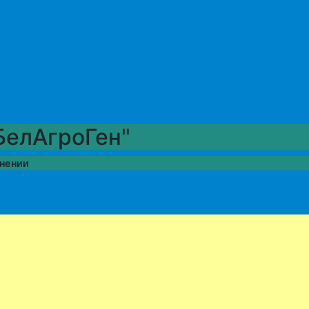
БелАгроГен"
енении