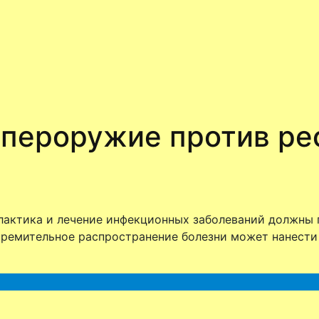
упероружие против р
лактика и лечение инфекционных заболеваний должны
 стремительное распространение болезни может нанест