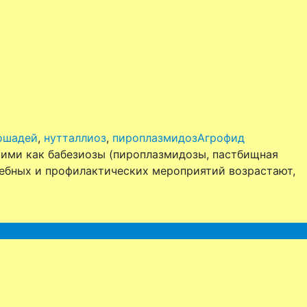
ошадей
,
нутталлиоз
,
пироплазмидоз
Агрофид
ими как бабезиозы (пироплазмидозы, пастбищная
чебных и профилактических мероприятий возрастают,