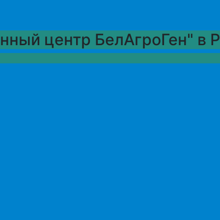
нный центр БелАгроГен" в 