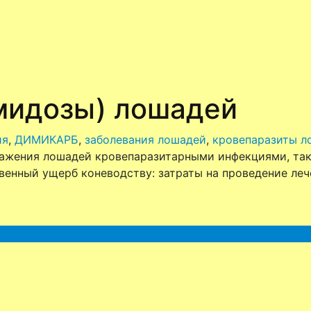
мидозы) лошадей
ия
,
ДИМИКАРБ
,
заболевания лошадей
,
кровепаразиты л
ражения лошадей кровепаразитарными инфекциями, так
твенный ущерб коневодству: затраты на проведение ле